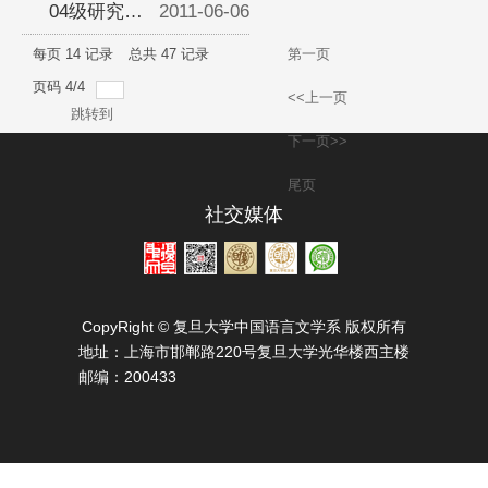
度毕业戏
四精神
生团学联下
04级研究生
2011-06-06
《庄周梦
发学术诚信
党支部五角
每页
14
记录
总共
47
记录
第一页
页码
4
/
4
蝶》
倡议书
场助学帮困
<<上一页
跳转到
下一页>>
尾页
社交媒体
CopyRight © 复旦大学中国语言文学系 版权所有
地址：
上海市邯郸路220号复旦大学光华楼西主楼
邮编：
200433