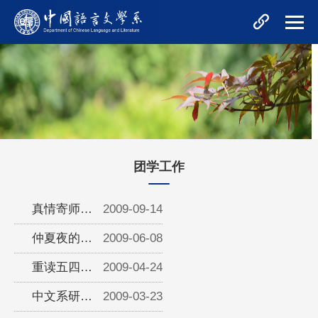
团学工作
真情寄师恩
2009-09-14
——08硕士
仲夏夜的最
2009-06-08
班教师节特
后一场飨宴
重读五四经
2009-04-24
别行动
——2009年
典，重温五
中文系研究
2009-03-23