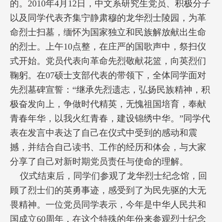
的。2010年4月12日，中文系研究生党员、积极分子
以及同学代表齐集宁静肃穆的龙华烈士陵园，为革
命烈士扫墓，缅怀为国家独立和民族解放献出生命
的烈士。上午10点整，在庄严的国歌声中，祭扫仪
式开始。党员代表向革命先烈敬献花篮，向英烈们
鞠躬。在07硕士支部代表的带领下，全体同学面对
先烈墓碑宣誓：“继承先烈遗志，弘扬民族精神，积
极奋发向上，争做时代精英，无愧祖国培育，奉献
青春年华，以我火红青春，建设锦绣中华。”同学代
表在发言中表达了自己在仪式中受到的感动和震
撼，并结合自己读书、工作的经历和体会，与大家
分享了自己对新时期党员责任与使命的理解。
仪式结束后，同学们参观了龙华烈士纪念馆，回
顾了烈士们的英勇事迹，感受到了为民先驱的大无
畏精神。一位党员同学表示，今年是中华人民共和
国成立60周年，在这个特殊的年份来参观烈士纪念