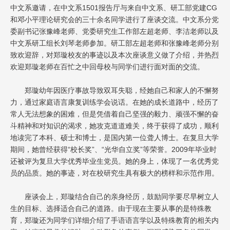
中文系邀请，在中文系1501报告厅与来自中文系、研工部党建CG
和邓小平理论研究会的三十余名同学进行了座谈交流。中文系分党
委副书记张豫峰老师、党委研究生工作部左超老师、李洁老师以及
中文系研工组长刘琴老师参加。研工部左超老师和张豫峰老师分别
致欢迎辞，对郑璇校友的事迹以及本次座谈意义做了介绍，并热烈
欢迎郑璇老师在百忙之中回母校与同学们进行面对面的交流。
郑璇幼年因医疗事故导致双耳失聪，经她自己和家人的不懈努
力，通过家庭语言康复训练学会说话。在她的成长道路中，经历了
常人无法想象的困难，但是凭借着自己坚强的毅力、顽强不懈的奋
斗精神和对知识的渴求，她攻克道道难关，终于获得了成功，顺利
地读完了本科、硕士和博士，是国内第一位聋人博士。在复旦大学
期间，她曾经获得“校长奖”、“光华自立奖”等荣誉。2009年毕业时
还被评为复旦大学优秀毕业生党员。她的身上，体现了一名优秀党
员的品质。她的事迹，对在校研究生具有极大的榜样和示范作用。
座谈会上，郑璇结合自己的亲身经历，鼓励同学要尽早树立人
生的目标、选择适合自己的道路。由于现在主要从事的是特殊教
育，郑璇还为同学们详细介绍了手语语言学以及特殊教育的相关内