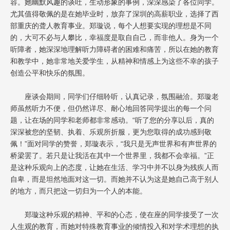
容。她幽默风趣的谈吐，生动形象的事例，深深感染了各位同学。
尤其值得敬佩的是在她毕业时，放弃了深圳的高薪职业，选择了西
部重庆的聋人教育事业。郑璇说，每个人想要实现的理想是不同
的，大可不必与人攀比，幸福度是取自自己，而非他人。身为一个
听障者，她深深地理解听力障碍者的困难和痛苦，所以在她的教育
和教学中，她非常地关爱学生，从精神和情感上为这些不幸的孩子
创造公平和快乐的氛围。
座谈会期间，同学们仔细聆听，认真记录，氛围融洽。郑璇老
师虽然听力不便，但仍然详尽、耐心地回答同学提出的每一个问
题，让在场的同学和老师都非常感动。“听了您的分享以后，真的
深深被您的坚韧、执着、乐观所折服，更为您取得的成功感到敬
佩！”面对同学的赞誉，郑璇表示，“我只是无声世界和有声世界的
桥梁罢了。若只是让我活在其中一个世界里，我都不会幸福。”正
是这种乐观向上的态度，让她在生活、学习中并不以身为残疾人而
自卑，而是坦然地面对这一切。而她并不认为这是她自己高于别人
的地方，而只把这一切归为一个人的本能。
郑璇这种乐观的精神、平和的心态，使在座的同学接受了一次
人生观的教育，而她对特殊教育事业的倾情投入和对学术理想的执