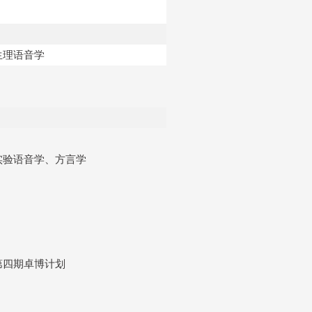
生理语音学
实验语音学、方言学
第四期卓博计划